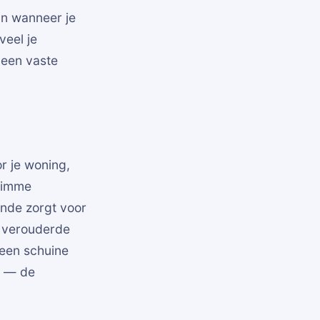
an wanneer je
eel je
 geen vaste
r je woning,
slimme
inde zorgt voor
n verouderde
 een schuine
— de