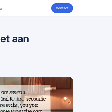
Contact
er
oet aan