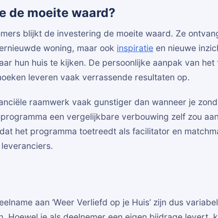
e de moeite waard?
mers blijkt de investering de moeite waard. Ze ontvang
vernieuwde woning, maar ook
inspiratie
en nieuwe inzic
ar hun huis te kijken. De persoonlijke aanpak van het
hoeken leveren vaak verrassende resultaten op.
financiële raamwerk vaak gunstiger dan wanneer je zo
ieprogramma een vergelijkbare verbouwing zelf zou aan
at het programma toetreedt als facilitator en matchm
 leveranciers.
elname aan ‘Weer Verliefd op je Huis’ zijn dus variabe
n. Hoewel je als deelnemer een eigen bijdrage levert, kr