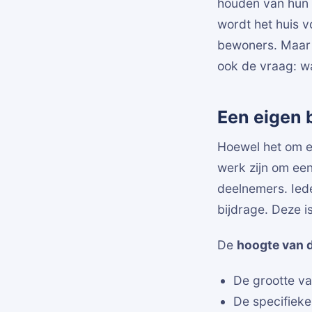
houden van hun 
wordt het huis 
bewoners. Maar na
ook de vraag: wa
Een eigen b
Hoewel het om ee
werk zijn om een
deelnemers. Ied
bijdrage. Deze 
De
hoogte van d
De grootte va
De specifiek