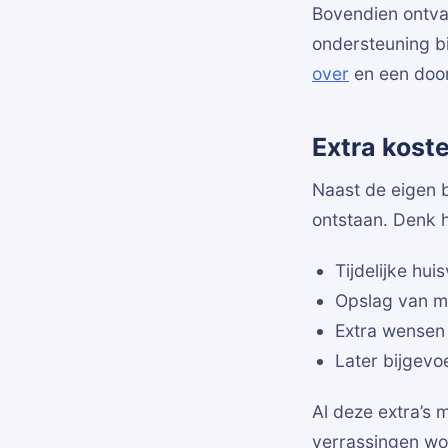
Bovendien ontva
ondersteuning bi
over
en een door
Extra kost
Naast de eigen 
ontstaan. Denk h
Tijdelijke hui
Opslag van m
Extra wensen 
Later bijgev
Al deze extra’s
verrassingen wo