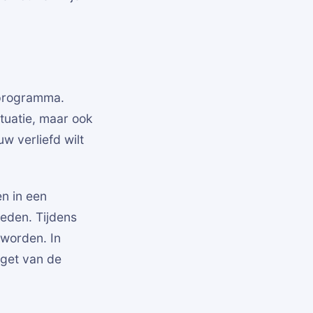
 programma.
tuatie, maar ook
w verliefd wilt
en in een
ieden. Tijdens
worden. In
dget van de