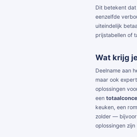
Dit betekent dat
eenzelfde verbo
uiteindelijk beta
prijstabellen of
Wat krijg j
Deelname aan he
maar ook experti
oplossingen voor
een
totaalconc
keuken, een romm
zolder — bijvoor
oplossingen zijn