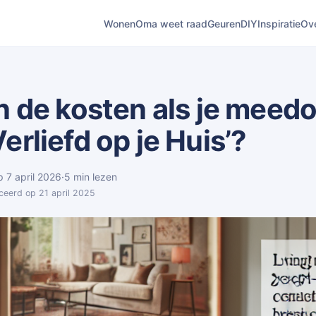
Wonen
Oma weet raad
Geuren
DIY
Inspiratie
Ov
n de kosten als je meed
erliefd op je Huis’?
p 7 april 2026
·
5 min lezen
ceerd op 21 april 2025