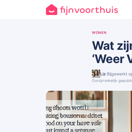
WONEN
Wat zij
‘Weer V
Liz
·
Bijgewerkt o
Oorspronkelijk gepubli