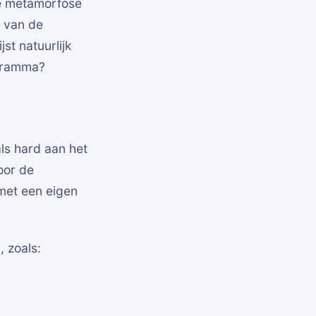
ve metamorfose
 van de
jst natuurlijk
ogramma?
ls hard aan het
oor de
met een eigen
 zoals: