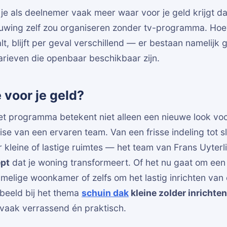
 je als deelnemer vaak meer waar voor je geld krijgt d
uwing zelf zou organiseren zonder tv-programma. Hoev
alt, blijft per geval verschillend — er bestaan namelijk
 tarieven die openbaar beschikbaar zijn.
e voor je geld?
t programma betekent niet alleen een nieuwe look voo
se van een ervaren team. Van een frisse indeling tot 
 kleine of lastige ruimtes — het team van Frans Uyterl
ept
dat je woning transformeert. Of het nu gaat om ee
elige woonkamer of zelfs om het lastig inrichten van
beeld bij het thema
schuin dak
kleine zolder inrichten
 vaak verrassend én praktisch.