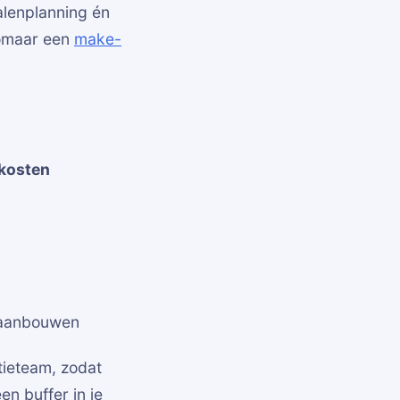
alenplanning én
 zomaar een
make-
 kosten
 aanbouwen
tieteam, zodat
n buffer in je