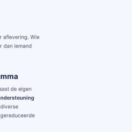
r aflevering. Wie
er dan iemand
ramma
aast de eigen
ondersteuning
diverse
n gereduceerde