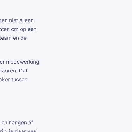
en niet alleen
hten om op een
 team en de
nder medewerking
sturen. Dat
aker tussen
l en hangen af
ijg je daar veel