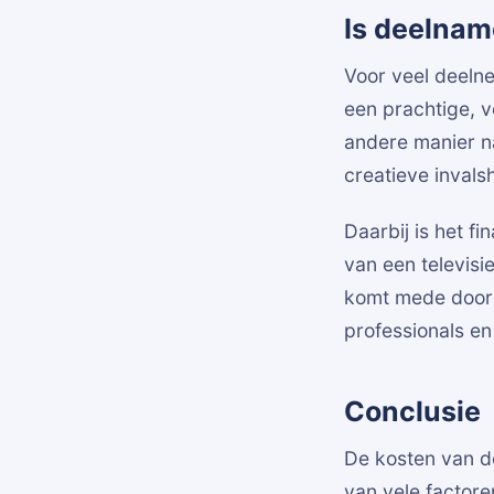
Is deelnam
Voor veel deelne
een prachtige, 
andere manier na
creatieve invals
Daarbij is het 
van een televis
komt mede doord
professionals en
Conclusie
De kosten van de
van vele factore