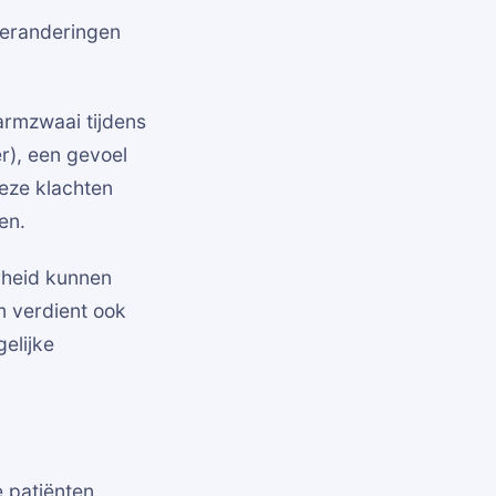
veranderingen
armzwaai tijdens
er), een gevoel
eze klachten
en.
rheid kunnen
 verdient ook
elijke
 patiënten.