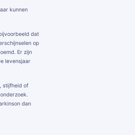
maar kunnen
ijvoorbeeld dat
erschijnselen op
oemd. Er zijn
0e levensjaar
stijfheid of
 onderzoek.
Parkinson dan