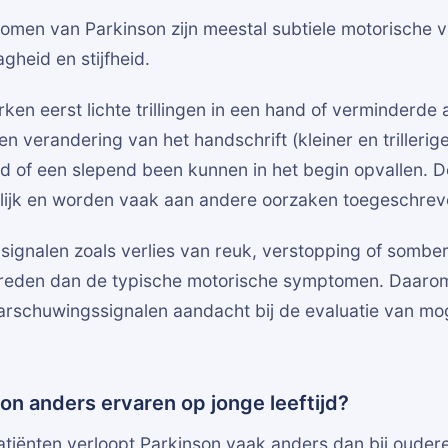
omen van Parkinson zijn meestal subtiele motorische 
gheid en stijfheid.
en eerst lichte trillingen in een hand of verminderde 
en verandering van het handschrift (kleiner en trillerig
d of een slepend been kunnen in het begin opvallen. D
elijk en worden vaak aan andere oorzaken toegeschrev
signalen zoals verlies van reuk, verstopping of sombe
treden dan de typische motorische symptomen. Daarom
rschuwingssignalen aandacht bij de evaluatie van mog
on anders ervaren op jonge leeftijd?
patiënten verloopt Parkinson vaak anders dan bij oudere