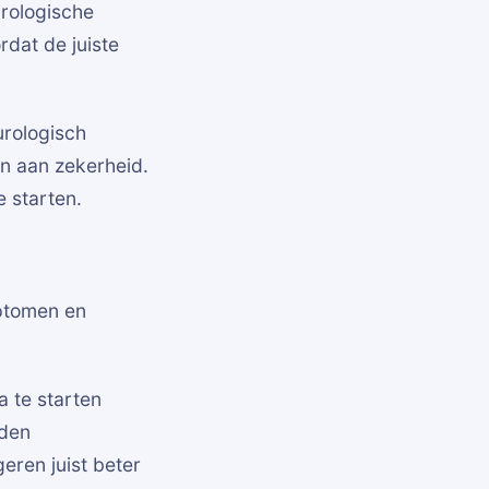
urologische
dat de juiste
urologisch
n aan zekerheid.
e starten.
ptomen en
 te starten
rden
eren juist beter