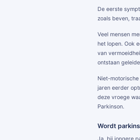
De eerste sympt
zoals beven, traa
Veel mensen merk
het lopen. Ook e
van vermoeidhei
ontstaan geleid
Niet-motorische 
jaren eerder op
deze vroege waa
Parkinson.
Wordt parkins
Ja, bij jongere 