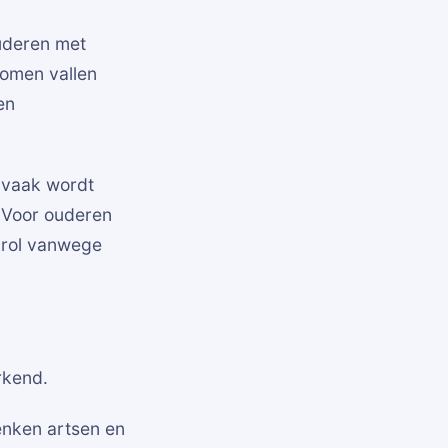
uderen met
tomen vallen
en
t vaak wordt
 Voor ouderen
 rol vanwege
rkend.
enken artsen en