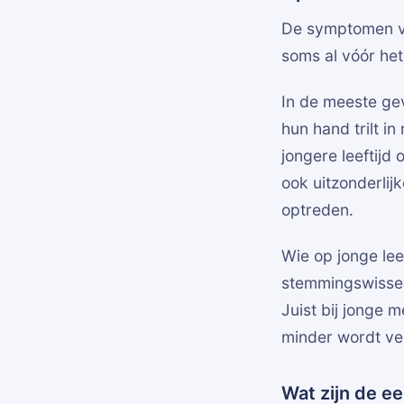
De symptomen va
soms al vóór he
In de meeste gev
hun hand trilt i
jongere leeftijd
ook uitzonderlij
optreden.
Wie op jonge lee
stemmingswissel
Juist bij jonge 
minder wordt v
Wat zijn de e