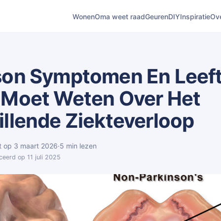
Wonen
Oma weet raad
Geuren
DIY
Inspiratie
Ov
son Symptomen En Leefti
 Moet Weten Over Het
illende Ziekteverloop
t op 3 maart 2026
·
5 min lezen
ceerd op 11 juli 2025