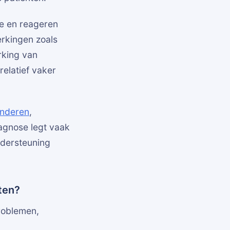
e en reageren
erkingen zoals
rking van
relatief vaker
inderen
,
agnose legt vaak
ndersteuning
ten?
roblemen,