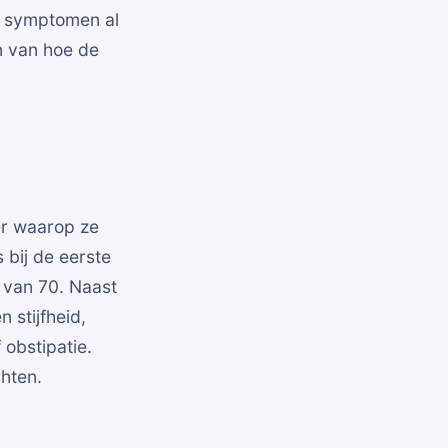
te symptomen al
en van hoe de
er waarop ze
 bij de eerste
 van 70. Naast
 stijfheid,
 obstipatie.
chten.