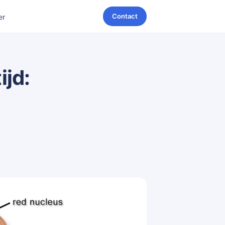
Contact
er
jd: