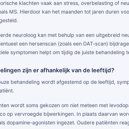
torische klachten vaak aan stress, overbelasting of ne
als MS. Hierdoor kan het maanden tot jaren duren voor
gesteld.
eerde neuroloog kan met behulp van een uitgebreid ne
entueel een hersenscan (zoals een DAT-scan) bijdrage
btiele symptomen helpt om tijdig de juiste behandeling t
ingen zijn er afhankelijk van de leeftijd?
ze behandeling wordt afgestemd op de leeftijd, sym
atiënt.
iënten wordt soms gekozen om niet meteen met levodopa
ico op vervroegde bijwerkingen. In plaats daarvan wo
als dopamine-agonisten ingezet. Oudere patiënten reag