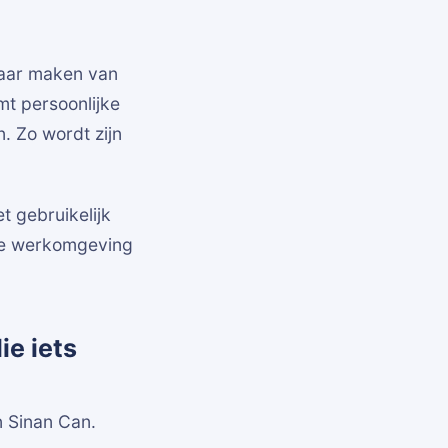
nbaar maken van
mt persoonlijke
n. Zo wordt zijn
t gebruikelijk
ige werkomgeving
ie iets
n Sinan Can.