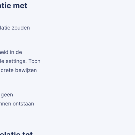
atie met
elatie zouden
eid in de
le settings. Toch
ncrete bewijzen
r geen
unnen ontstaan
elatie tot