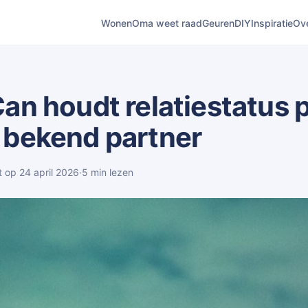
Wonen
Oma weet raad
Geuren
DIY
Inspiratie
Ov
an houdt relatiestatus p
 bekend partner
t op 24 april 2026
·
5 min lezen