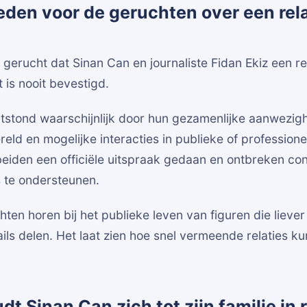
reden voor de geruchten over een rel
 gerucht dat Sinan Can en journaliste Fidan Ekiz een r
 is nooit bevestigd.
tstond waarschijnlijk door hun gezamenlijke aanwezigh
reld en mogelijke interacties in publieke of professione
beiden een officiële uitspraak gedaan en ontbreken co
 te ondersteunen.
hten horen bij het publieke leven van figuren die lieve
ails delen. Het laat zien hoe snel vermeende relaties k
t Sinan Can zich tot zijn familie in r