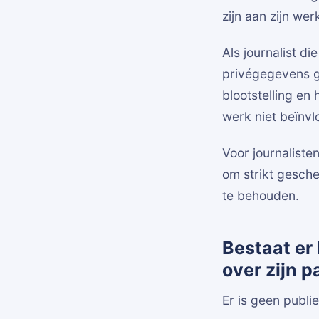
zijn aan zijn wer
Als journalist d
privégegevens ge
blootstelling en 
werk niet beïnvl
Voor journaliste
om strikt gesche
te behouden.
Bestaat er 
over zijn p
Er is geen publi