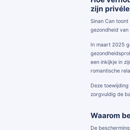
zijn privél
Sinan Can toont 
gezondheid van 
In maart 2025 ga
gezondheidsprobl
een inkijkje in z
romantische relat
Deze toewijding 
zorgvuldig de b
Waarom bes
De bescherming v