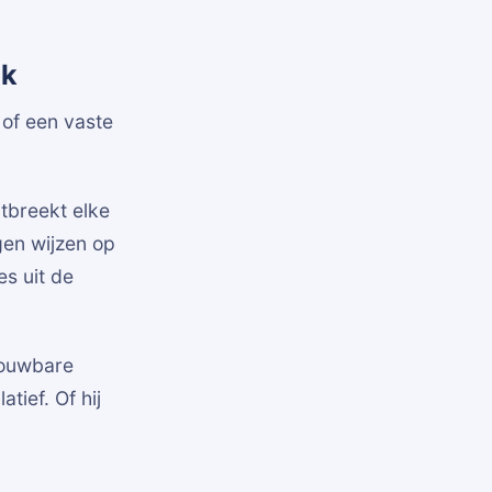
jk
 of een vaste
tbreekt elke
ngen wijzen op
es uit de
trouwbare
ief. Of hij