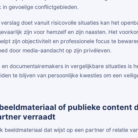
k in gevoelige conflictgebieden.
ie verslag doet vanuit risicovolle situaties kan het ope
vaarlijk zijn voor hemzelf en zijn naasten. Het voorko
helpt zijn objectiviteit en professionele focus te beware
oed door media-aandacht op zijn privéleven.
n en documentairemakers in vergelijkbare situaties is he
iden te blijven van persoonlijke kwesties om een veil
beeldmateriaal of publieke content d
artner verraadt
ek beeldmateriaal dat wijst op een partner of relatie va