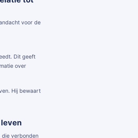
 aandacht voor de
edt. Dit geeft
rmatie over
even. Hij bewaart
 leven
s die verbonden