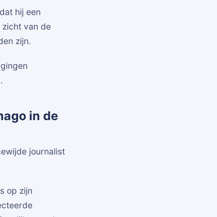
dat hij een
t zicht van de
en zijn.
tigingen
.
mago in de
ewijde journalist
s op zijn
pecteerde