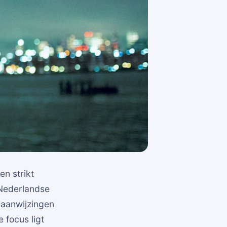
n strikt
 Nederlandse
f aanwijzingen
e focus ligt