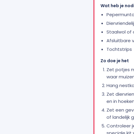
Wat heb je nod
Pepermuntol
Diervriendel
Staalwol of 
Afsluitbare
Tochtstrips
Zo doe je het
Zet potjes 
waar muizen
Hang nestkas
Zet diervri
en in hoeken
Zet een geva
of landelijk 
Controleer j
speciale kit