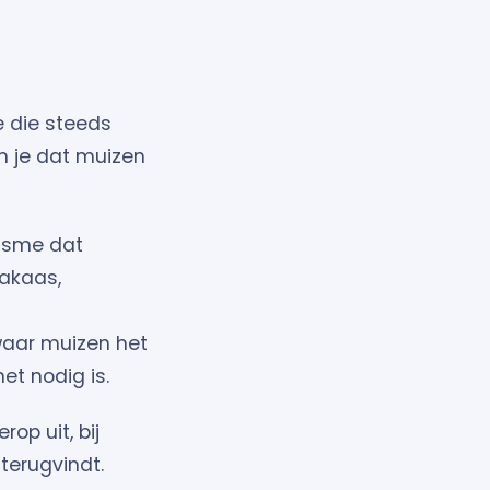
 die steeds
om je dat muizen
isme dat
dakaas,
waar muizen het
et nodig is.
op uit, bij
 terugvindt.