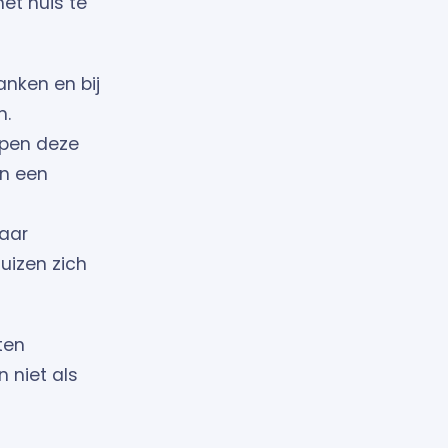
et huis te
anken en bij
n.
lpen deze
en een
aar
uizen zich
ten
n niet als