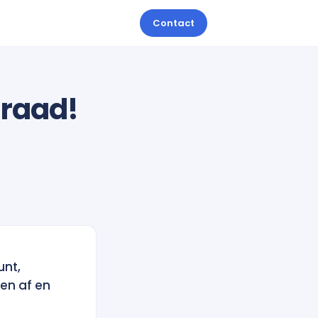
Contact
 raad!
unt,
ren af en