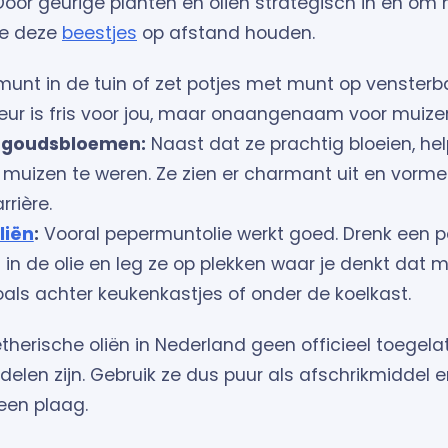
Door geurige planten en oliën strategisch in en om h
je deze
beestjes
op afstand houden.
munt in de tuin of zet potjes met munt op vensterb
eur is fris voor jou, maar onaangenaam voor muize
n goudsbloemen:
Naast dat ze prachtig bloeien, he
uizen te weren. Ze zien er charmant uit en vorm
rrière.
liën
:
Vooral pepermuntolie werkt goed. Drenk een p
 in de olie en leg ze op plekken waar je denkt dat m
als achter keukenkastjes of onder de koelkast.
etherische oliën in Nederland geen officieel toegela
delen zijn. Gebruik ze dus puur als afschrikmiddel e
een plaag.