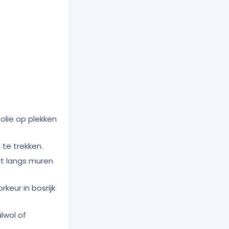
lie op plekken
 te trekken.
ut langs muren
keur in bosrijk
lwol of