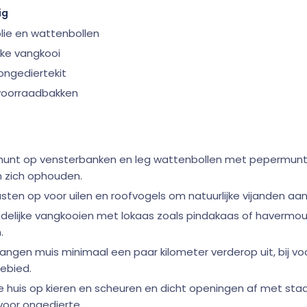
ig
ie en wattenbollen
ijke vangkooi
ongediertekit
 voorraadbakken
munt op vensterbanken en leg wattenbollen met pepermunto
 zich ophouden.
ten op voor uilen en roofvogels om natuurlijke vijanden aan
endelijke vangkooien met lokaas zoals pindakaas of havermo
.
ngen muis minimaal een paar kilometer verderop uit, bij voor
gebied.
e huis op kieren en scheuren en dicht openingen af met staa
 voor ongedierte.