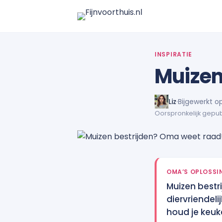
INSPIRATIE
Muizen
Liz
·
Bijgewerkt o
Oorspronkelijk gepub
OMA’S OPLOSSI
Muizen bestri
diervriendel
houd je keuke