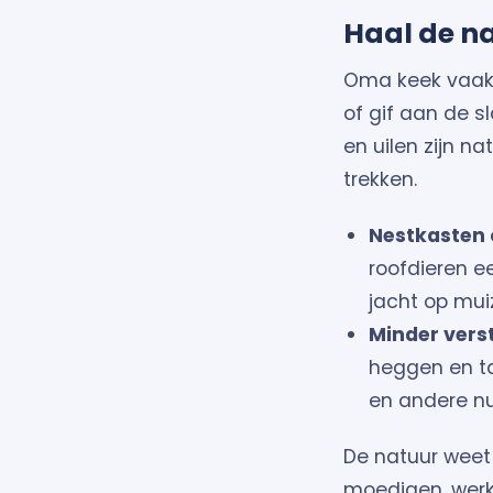
Haal de na
Oma keek vaak n
of gif aan de s
en uilen zijn n
trekken.
Nestkasten
roofdieren ee
jacht op mui
Minder vers
heggen en ta
en andere nut
De natuur weet
moedigen, werk 