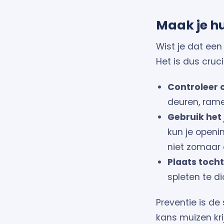
Maak je h
Wist je dat een
Het is dus cruc
Controleer 
deuren, ramen
Gebruik het 
kun je openi
niet zomaar 
Plaats tocht
spleten te d
Preventie is de
kans muizen kri