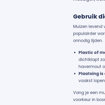
Gebruik di
Muizen levend 
populairder wor
onnodig lijden.
Plastic of 
dichtklapt z
havermout of
Plaatsing is 
vaakst lopen.
Vang je een mui
voorkeur in bosr