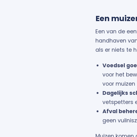
Een muize
Een van de een
handhaven van 
als er niets te 
Voedsel goe
voor het bewa
voor muizen 
Dagelijks 
vetspetters 
Afval beher
geen vuilnisz
Muizen komen a