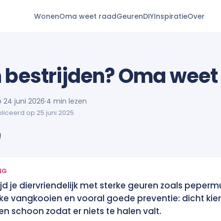
Wonen
Oma weet raad
Geuren
DIY
Inspiratie
Over
 bestrijden? Oma weet
p 24 juni 2026
·
4 min lezen
liceerd op 25 juni 2025
NG
jd je diervriendelijk met sterke geuren zoals peperm
ijke vangkooien en vooral goede preventie: dicht kie
n schoon zodat er niets te halen valt.