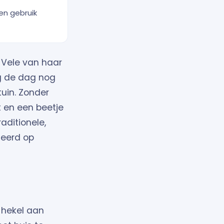
en gebruik
 Vele van haar
ag de dag nog
tuin. Zonder
 en een beetje
raditionele,
seerd op
 hekel aan