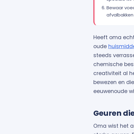
Bewaar voed
afvalbakken 
Heeft oma echt
oude
huismidde
steeds verrasse
chemische best
creativiteit al 
bewezen en die
eeuwenoude wij
Geuren di
Oma wist het a