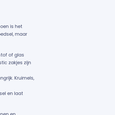
oen is het
oedsel, maar
tof of glas
tic zakjes zijn
grijk. Kruimels,
el en laat
nnen en