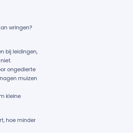
 kan wringen?
 bij leidingen,
niet.
oor ongedierte
r knagen muizen
m kleine
rt, hoe minder