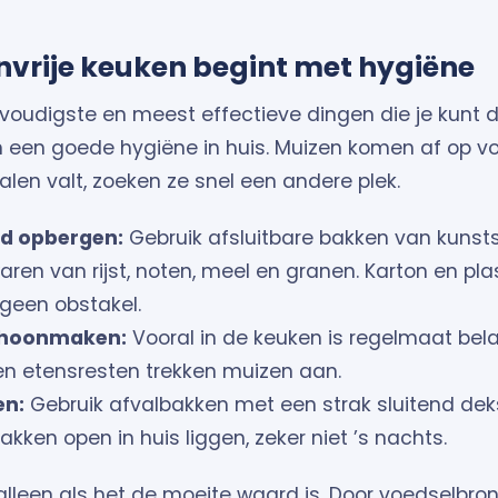
nvrije keuken begint met hygiëne
voudigste en meest effectieve dingen die je kunt d
een goede hygiëne in huis. Muizen komen af op v
halen valt, zoeken ze snel een andere plek.
d opbergen:
Gebruik afsluitbare bakken van kunsts
ren van rijst, noten, meel en granen. Karton en plas
geen obstakel.
schoonmaken:
Vooral in de keuken is regelmaat belan
en etensresten trekken muizen aan.
en:
Gebruik afvalbakken met een strak sluitend deks
akken open in huis liggen, zeker niet ’s nachts.
lleen als het de moeite waard is. Door voedselbro