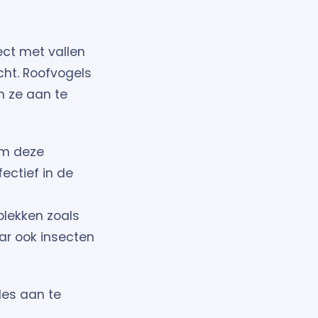
ect met vallen
cht. Roofvogels
om ze aan te
om deze
fectief in de
plekken zoals
ar ook insecten
des aan te