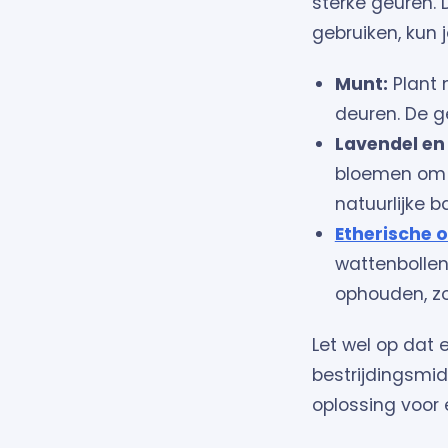
sterke geuren. 
gebruiken, kun 
Munt:
Plant 
deuren. De g
Lavendel e
bloemen om m
natuurlijke ba
Etherische o
wattenbollen
ophouden, zo
Let wel op dat 
bestrijdingsmid
oplossing voor 