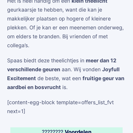
Het is heel handig om een
klein theelicht
geurkaarsje te hebben, want die kan je
makkelijker plaatsen op hogere of kleinere
plekken. Of je kan er een meenemen onderweg,
om elders te branden. Bij vrienden of met
collega’s.
Spaas biedt deze theelichtjes in
meer dan 12
verschillende geuren
aan. Wij vonden
Joyfull
Excitement
de beste, wat een
fruitige geur van
aardbei en bosvrucht
is.
[content-egg-block template=offers_list_fvt
next=1]
????????
Voordelen