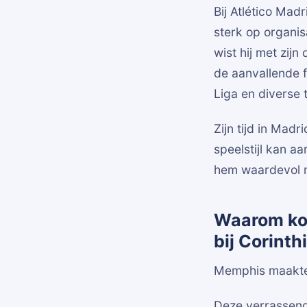
Bij Atlético Ma
sterk op organis
wist hij met zij
de aanvallende f
Liga en diverse 
Zijn tijd in Madr
speelstijl kan a
hem waardevol m
Waarom koo
bij Corinth
Memphis maakte 
Deze verrassend