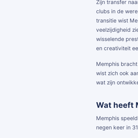
Zijn transfer n
clubs in de were
transitie wist M
veelzijdigheid z
wisselende prest
en creativiteit e
Memphis bracht b
wist zich ook aa
wat zijn ontwikke
Wat heeft 
Memphis speelde
negen keer in 31