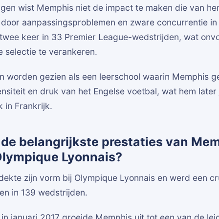
gen wist Memphis niet de impact te maken die van h
oor aanpassingsproblemen en zware concurrentie in he
 twee keer in 33 Premier League-wedstrijden, wat on
e selectie te verankeren.
n worden gezien als een leerschool waarin Memphis g
nsiteit en druk van het Engelse voetbal, wat hem later 
k in Frankrijk.
de belangrijkste prestaties van Me
Olympique Lyonnais?
ekte zijn vorm bij Olympique Lyonnais en werd een cru
en in 139 wedstrijden.
 in januari 2017 groeide Memphis uit tot een van de lei