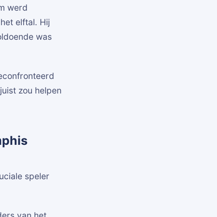
em werd
t elftal. Hij
voldoende was
econfronteerd
juist zou helpen
mphis
ciale speler
ders van het