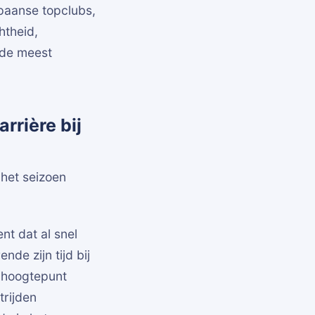
Spaanse topclubs,
htheid,
 de meest
rrière bij
 het seizoen
nt dat al snel
de zijn tijd bij
t hoogtepunt
trijden