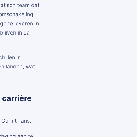
matisch team dat
e omschakeling
ge te leveren in
lijven in La
hillen in
 en landen, wat
carrière
Corinthians.
daging aan te