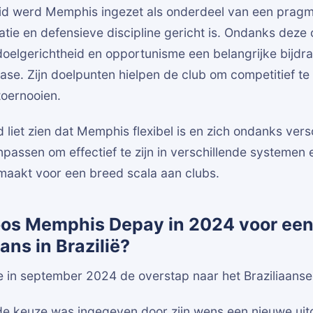
drid werd Memphis ingezet als onderdeel van een prag
atie en defensieve discipline gericht is. Ondanks dez
n doelgerichtheid en opportunisme een belangrijke bijdra
ase. Zijn doelpunten hielpen de club om competitief te b
toernooien.
id liet zien dat Memphis flexibel is en zich ondanks versc
anpassen om effectief te zijn in verschillende systemen
aakt voor een breed scala aan clubs.
s Memphis Depay in 2024 voor een 
ians in Brazilië?
in september 2024 de overstap naar het Braziliaanse 
e keuze was ingegeven door zijn wens een nieuwe uit