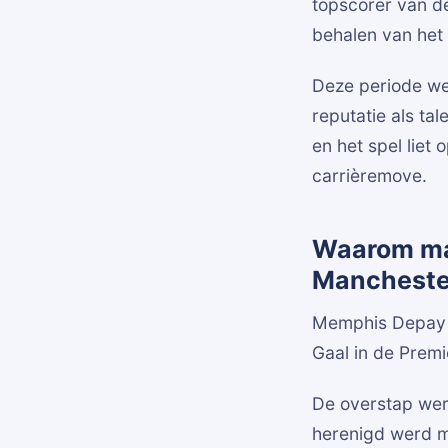
topscorer van de
behalen van het
Deze periode wer
reputatie als tal
en het spel liet
carrièremove.
Waarom ma
Manchester
Memphis Depay v
Gaal in de Premi
De overstap werd
herenigd werd m