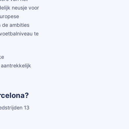
elijk neusje voor
Europese
n de ambities
voetbalniveau te
ke
 aantrekkelijk
rcelona?
edstrijden 13