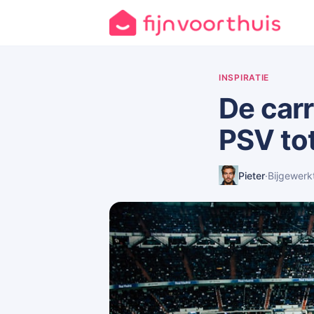
INSPIRATIE
De car
PSV to
Pieter
·
Bijgewerk