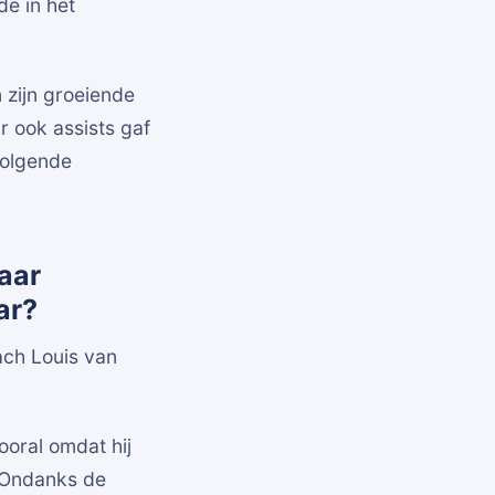
de in het
 zijn groeiende
r ook assists gaf
 volgende
aar
ar?
ch Louis van
ooral omdat hij
. Ondanks de