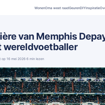
Wonen
Oma weet raad
Geuren
DIY
Inspiratie
Ov
rière van Memphis Depa
t wereldvoetballer
t op 16 mei 2026
·
6 min lezen