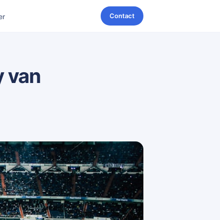
Contact
er
y van