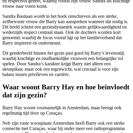
en respectvol geheel, waarbij vooral zijn vrouw Sandra als krachtige
vrouw naar voren komt.
Sandra Bastiaan wordt in het boek omschreven als een sterke,
zelfbewuste vrouw die Barry kan aanspreken wanneer dat nodig is.
Dit beeld schetst een gezinsdynamiek waarin gelijkwaardigheid en
wederzijds respect centraal staan. Ook de dochters worden kort
genoemd, waarbij de focus vooral ligt op het familieverband dat
Barry inspireert en ondersteunt.
Dit genderbeeld binnen het gezin past goed bij Barry’s levensstijl,
waarbij krachtige en onafhankelijke vrouwen een belangrijke rol
spelen. Door Sandra’s karakter krijgt Barry niet alleen een
steunpilaar, maar ook een tegenwicht, wat cruciaal is voor zijn
balans tussen privéleven en carrière.
Waar woont Barry Hay en hoe beïnvloedt
dat zijn gezin?
Barry Hay woont voornamelijk in Amsterdam, maar brengt ook
regelmatig tijd door op Curaçao.
Neb zijn vaste woonplaats Amsterdam heeft Barry ook een sterke
connectie met Curaçao, waar hij onder meer een radioprogramma