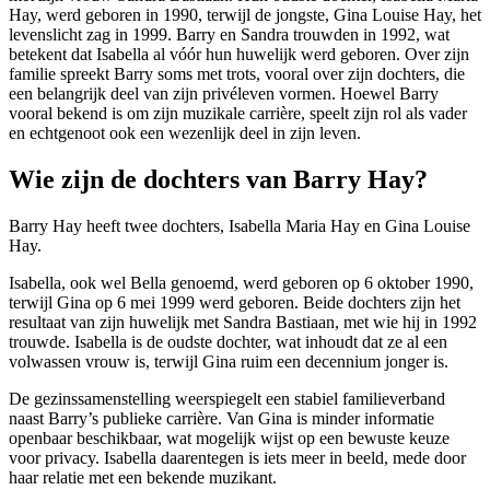
Hay, werd geboren in 1990, terwijl de jongste, Gina Louise Hay, het
levenslicht zag in 1999. Barry en Sandra trouwden in 1992, wat
betekent dat Isabella al vóór hun huwelijk werd geboren. Over zijn
familie spreekt Barry soms met trots, vooral over zijn dochters, die
een belangrijk deel van zijn privéleven vormen. Hoewel Barry
vooral bekend is om zijn muzikale carrière, speelt zijn rol als vader
en echtgenoot ook een wezenlijk deel in zijn leven.
Wie zijn de dochters van Barry Hay?
Barry Hay heeft twee dochters, Isabella Maria Hay en Gina Louise
Hay.
Isabella, ook wel Bella genoemd, werd geboren op 6 oktober 1990,
terwijl Gina op 6 mei 1999 werd geboren. Beide dochters zijn het
resultaat van zijn huwelijk met Sandra Bastiaan, met wie hij in 1992
trouwde. Isabella is de oudste dochter, wat inhoudt dat ze al een
volwassen vrouw is, terwijl Gina ruim een decennium jonger is.
De gezinssamenstelling weerspiegelt een stabiel familieverband
naast Barry’s publieke carrière. Van Gina is minder informatie
openbaar beschikbaar, wat mogelijk wijst op een bewuste keuze
voor privacy. Isabella daarentegen is iets meer in beeld, mede door
haar relatie met een bekende muzikant.