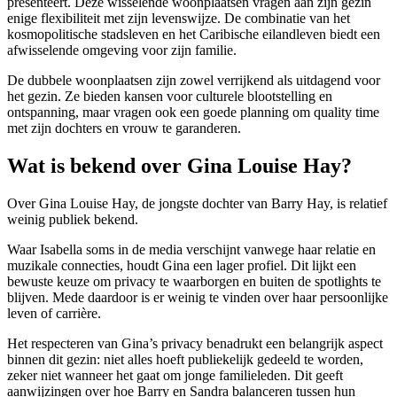
presenteert. Deze wisselende woonplaatsen vragen aan zijn gezin
enige flexibiliteit met zijn levenswijze. De combinatie van het
kosmopolitische stadsleven en het Caribische eilandleven biedt een
afwisselende omgeving voor zijn familie.
De dubbele woonplaatsen zijn zowel verrijkend als uitdagend voor
het gezin. Ze bieden kansen voor culturele blootstelling en
ontspanning, maar vragen ook een goede planning om quality time
met zijn dochters en vrouw te garanderen.
Wat is bekend over Gina Louise Hay?
Over Gina Louise Hay, de jongste dochter van Barry Hay, is relatief
weinig publiek bekend.
Waar Isabella soms in de media verschijnt vanwege haar relatie en
muzikale connecties, houdt Gina een lager profiel. Dit lijkt een
bewuste keuze om privacy te waarborgen en buiten de spotlights te
blijven. Mede daardoor is er weinig te vinden over haar persoonlijke
leven of carrière.
Het respecteren van Gina’s privacy benadrukt een belangrijk aspect
binnen dit gezin: niet alles hoeft publiekelijk gedeeld te worden,
zeker niet wanneer het gaat om jonge familieleden. Dit geeft
aanwijzingen over hoe Barry en Sandra balanceren tussen hun