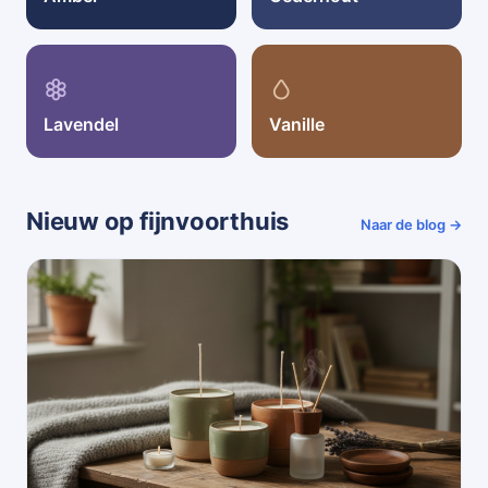
Lavendel
Vanille
Nieuw op fijnvoorthuis
Naar de blog →