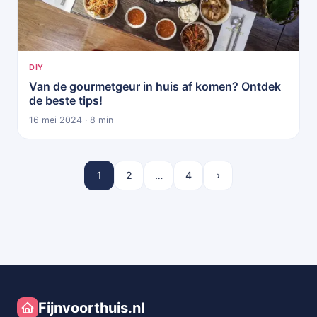
DIY
Van de gourmetgeur in huis af komen? Ontdek
de beste tips!
16 mei 2024 · 8 min
1
2
…
4
›
Fijnvoorthuis.nl