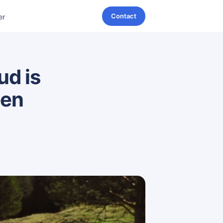
Contact
er
ud is
oen