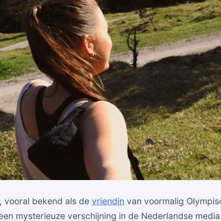
n, vooral bekend als de
vriendin
van voormalig Olympis
 een mysterieuze verschijning in de Nederlandse media