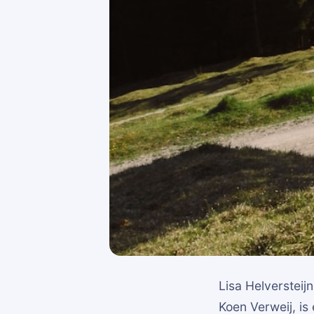
Lisa Helversteij
Koen Verweij, is