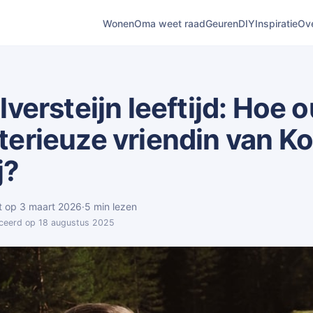
Wonen
Oma weet raad
Geuren
DIY
Inspiratie
Ov
lversteijn leeftijd: Hoe o
terieuze vriendin van K
j?
t op 3 maart 2026
·
5 min lezen
iceerd op 18 augustus 2025