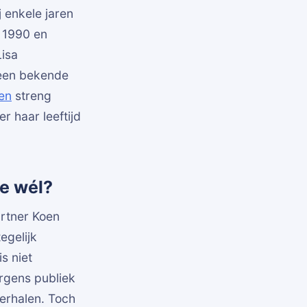
j enkele jaren
s 1990 en
Lisa
een bekende
en
streng
r haar leeftijd
we wél?
artner Koen
egelijk
s niet
rgens publiek
terhalen. Toch