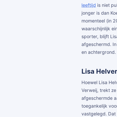
leeftijd
is niet pu
jonger is dan K
momenteel (in 20
waarschijnlijk e
sporter, blijft 
afgeschermd. In 
en achtergrond.
Lisa Helver
Hoewel Lisa Helv
Verweij, trekt z
afgeschermde aa
toegankelijk vo
vastgelegd. Dat 