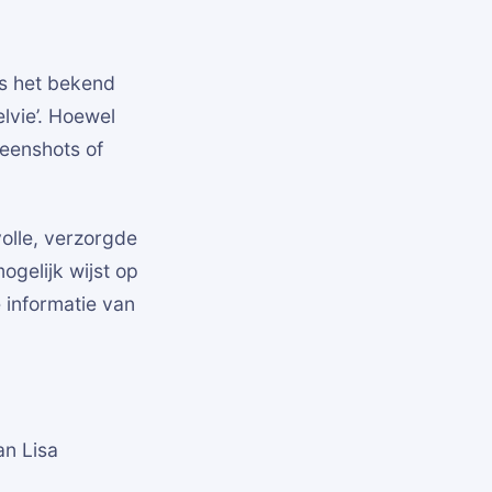
is het bekend
elvie’. Hoewel
reenshots of
volle, verzorgde
ogelijk wijst op
te informatie van
n Lisa