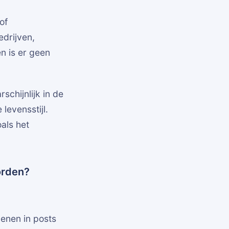
of
drijven,
n is er geen
schijnlijk in de
levensstijl.
als het
orden?
enen in posts