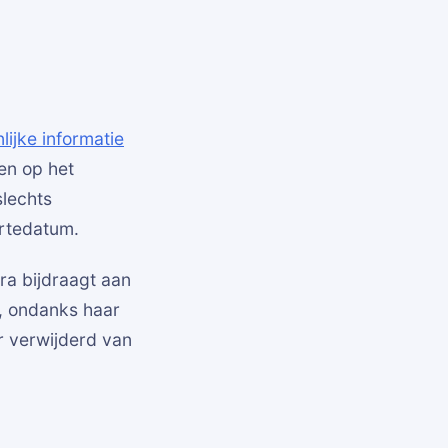
lijke informatie
en op het
slechts
ortedatum.
ra bijdraagt aan
n, ondanks haar
er verwijderd van