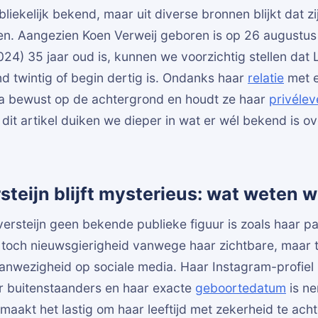
bliekelijk bekend, maar uit diverse bronnen blijkt dat zi
oen. Aangezien Koen Verweij geboren is op 26 augustu
24) 35 jaar oud is, kunnen we voorzichtig stellen dat 
ind twintig of begin dertig is. Ondanks haar
relatie
met 
Lisa bewust op de achtergrond en houdt ze haar
privélev
dit artikel duiken we dieper in wat er wél bekend is ove
steijn blijft mysterieus: wat weten 
ersteijn geen bekende publieke figuur is zoals haar p
e toch nieuwsgierigheid vanwege haar zichtbare, maar t
nwezigheid op sociale media. Haar Instagram-profiel i
or buitenstaanders en haar exacte
geboortedatum
is ne
maakt het lastig om haar leeftijd met zekerheid te ach