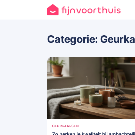
Categorie:
Geurka
GEURKAARSEN
Zo herken je kwaliteit bij ambachteli