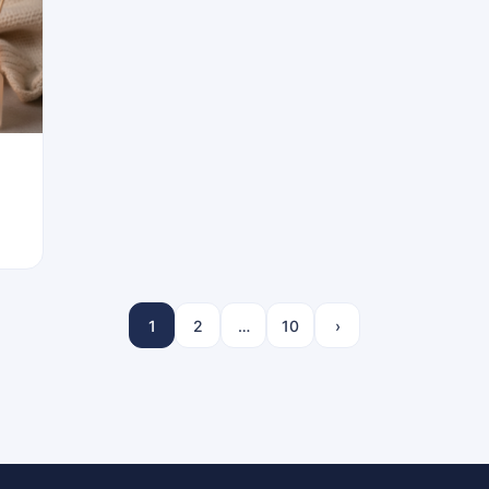
1
2
…
10
›