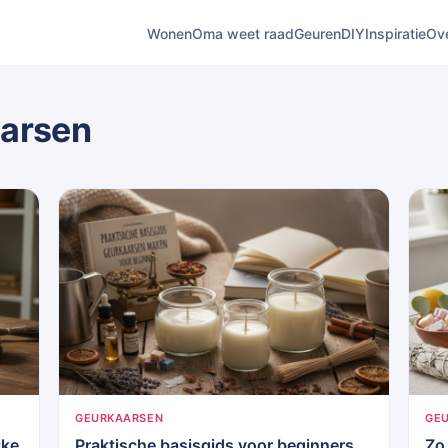
Wonen
Oma weet raad
Geuren
DIY
Inspiratie
Ov
arsen
GEURKAARSEN
GE
jke
Praktische basisgids voor beginners
Zo