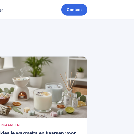
Contact
er
URKAARSEN
 kies je waxmelts en kaarsen voor