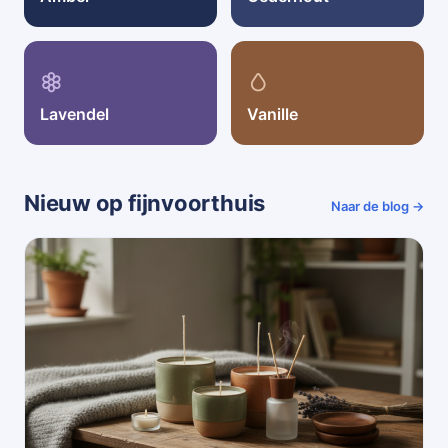
Lavendel
Vanille
Nieuw op fijnvoorthuis
Naar de blog →